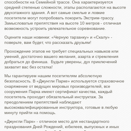
способности на Семейной трассе. Она характеризуется
средней степенью сложности, этапы располагаются на высоте
двухэтажного здания. А вот самые смелые и ловкие
посетители могут попробовать покорить Экстрим-трассу.
Замысловатые препятствия на высоте 10 метров - отличная
возможность устроить увлекательное соревнование.
Оцените наши новинки: «Черную тарзанку» и «Скалу» -
поверьте, вам будет, что рассказать друзьям!
Прохождение этапов не требует специальных навыков или
умений, достаточно вашего желания, азарта и стремления
добраться до финиша. Будьте уверены, дух приключений
захватит вас без остатка!
Мы гарантируем нашим посетителям абсолютную
безопасность. В «Джунгли Парке» используется страховочное
снаряжение от ведущих мировых производителей, все
сооружения Парка имеют сертификат качества, каждый
посетитель проходит обязательный инструктаж. За
преодолением препятствий наблюдают
высококвалифицированные инструктора, готовые в любую
минуту прийти на помощь.
«Джунгли Парк» - отличное место для нестандартного
празднования Дней Рождений, юбилеев, выпускных и иных