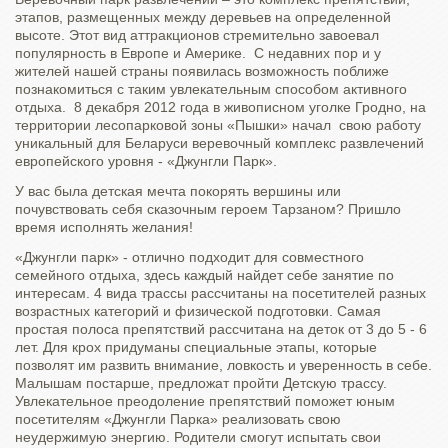
этапов, размещенных между деревьев на определенной
высоте. Этот вид аттракционов стремительно завоевал
популярность в Европе и Америке. С недавних пор и у
жителей нашей страны появилась возможность поближе
познакомиться с таким увлекательным способом активного
отдыха. 8 декабря 2012 года в живописном уголке Гродно, на
территории лесопарковой зоны «Пышки» начал свою работу
уникальный для Беларуси веревочный комплекс развлечений
европейского уровня - «Джунгли Парк».
У вас была детская мечта покорять вершины или
почувствовать себя сказочным героем Тарзаном? Пришло
время исполнять желания!
«Джунгли парк» - отлично подходит для совместного
семейного отдыха, здесь каждый найдет себе занятие по
интересам. 4 вида трассы рассчитаны на посетителей разных
возрастных категорий и физической подготовки. Самая
простая полоса препятствий рассчитана на деток от 3 до 5 - 6
лет. Для крох придуманы специальные этапы, которые
позволят им развить внимание, ловкость и уверенность в себе.
Малышам постарше, предложат пройти Детскую трассу.
Увлекательное преодоление препятствий поможет юным
посетителям «Джунгли Парка» реализовать свою
неудержимую энергию. Родители смогут испытать свои